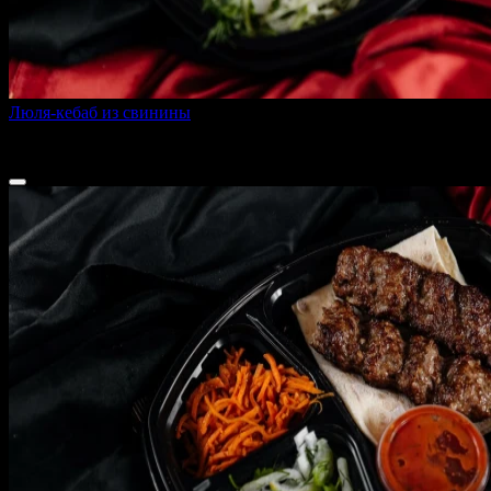
Люля-кебаб из свинины
320 г
310 ₽