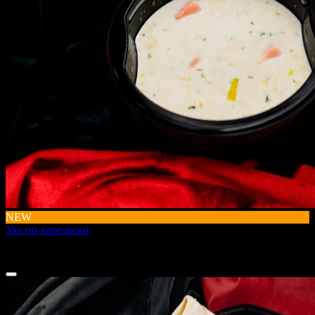
NEW
Уха по-карельски
350 г
260 ₽