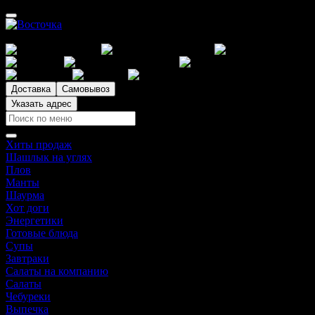
Оренбург
Доставка
Самовывоз
Указать адрес
Хиты продаж
Шашлык на углях
Плов
Манты
Шаурма
Хот доги
Энергетики
Готовые блюда
Супы
Завтраки
Салаты на компанию
Салаты
Чебуреки
Выпечка