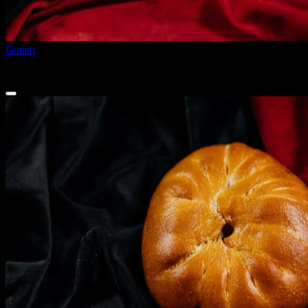
Беляш
200 г
95 ₽