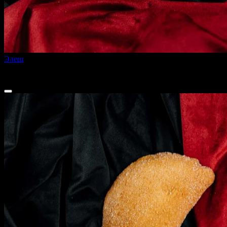
Элеш
210 г
95 ₽