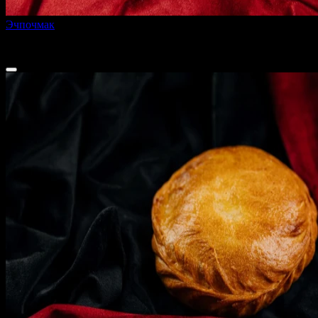
Эчпочмак
200 г
90 ₽