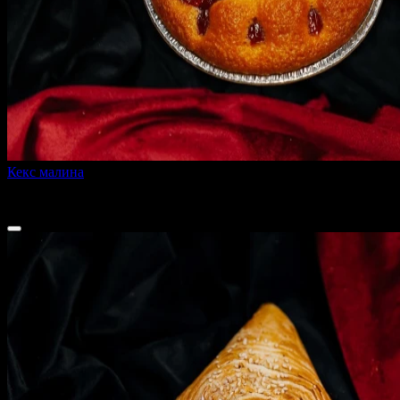
Кекс малина
115 г
90 ₽