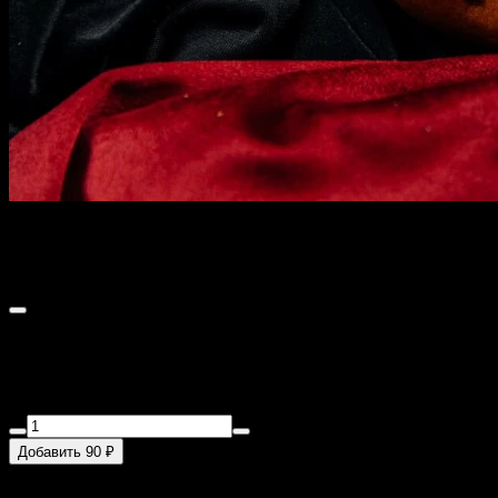
Курник
200 г
Говядина, свинина, мука пшеничная в/с, лук репчатый, вода
очищенная, молоко 2,5%, маргарин молочный, яйцо, масло
растительное, сахар, соль, перец черный молотый, лавровый
лист.
Добавить 90 ₽