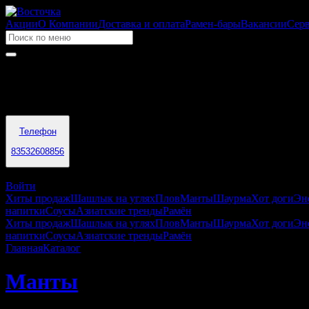
Акции
О Компании
Доставка и оплата
Рамен-бары
Вакансии
Сер
Время работы
09:00 - 04:00
Телефон
83532608856
Оренбург
Войти
Хиты продаж
Шашлык на углях
Плов
Манты
Шаурма
Хот доги
Эн
напитки
Соусы
Азиатские тренды
Рамён
Хиты продаж
Шашлык на углях
Плов
Манты
Шаурма
Хот доги
Эн
напитки
Соусы
Азиатские тренды
Рамён
Главная
Каталог
Манты
Манты