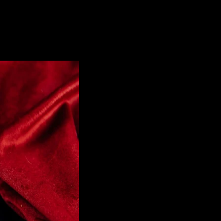
радует ваш вкус. Представьте себе мягкое, тонко раскатанное те
шность и сочность. Это блюдо отлично подходит для уютных сем