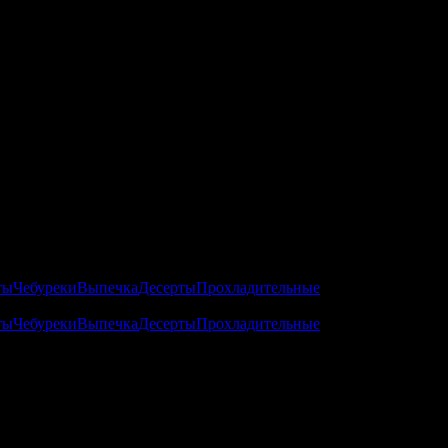
ты
Чебуреки
Выпечка
Десерты
Прохладительные
ты
Чебуреки
Выпечка
Десерты
Прохладительные