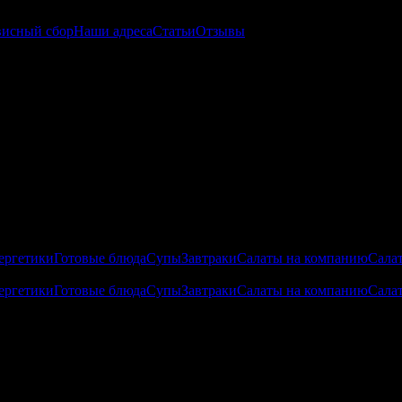
висный сбор
Наши адреса
Статьи
Отзывы
ергетики
Готовые блюда
Супы
Завтраки
Салаты на компанию
Сала
ергетики
Готовые блюда
Супы
Завтраки
Салаты на компанию
Сала