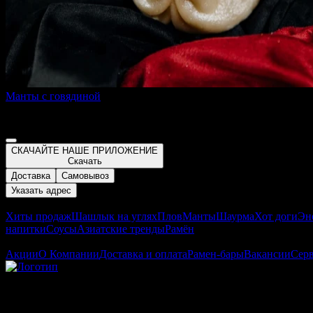
Манты с говядиной
100 г
75 ₽
СКАЧАЙТЕ НАШЕ ПРИЛОЖЕНИЕ
Скачать
Доставка
Самовывоз
Указать адрес
Меню
Хиты продаж
Шашлык на углях
Плов
Манты
Шаурма
Хот доги
Эн
напитки
Соусы
Азиатские тренды
Рамён
О заведении
Акции
О Компании
Доставка и оплата
Рамен-бары
Вакансии
Сер
Карагандинская 25
Юркина 36/1