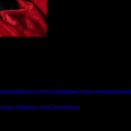
ергетики
Готовые блюда
Супы
Завтраки
Салаты на компанию
Сала
висный сбор
Наши адреса
Статьи
Отзывы