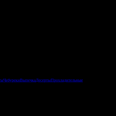
ты
Чебуреки
Выпечка
Десерты
Прохладительные