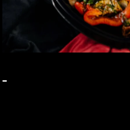
Овощи гриль
365 г
Ингредиенты:
Лук, кабачок, баклажан, грибы, перец,
помидор, соевый соус
Овощи гриль
— Эта яркая палитра овощей — настоящий
праздник вкуса и ароматов. Лук, кабачок, баклажан, грибы,
перец и помидор — каждое из этих сочных и свежих овощей
прошипело и пропиталось тонким вкусом соевого соуса,
который добавляет легкую солоноватую нотку и