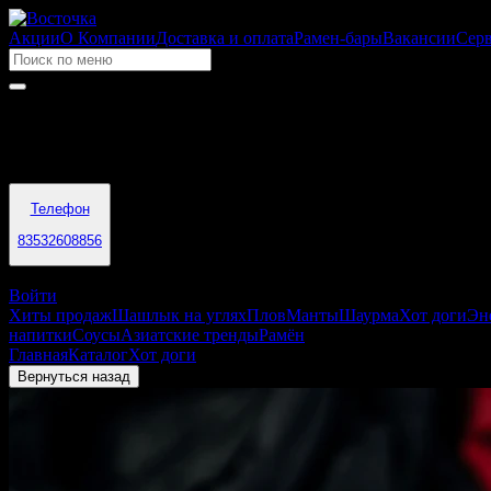
Акции
О Компании
Доставка и оплата
Рамен-бары
Вакансии
Сер
Время работы
09:00 - 04:00
Телефон
83532608856
Оренбург
Войти
Хиты продаж
Шашлык на углях
Плов
Манты
Шаурма
Хот доги
Эн
напитки
Соусы
Азиатские тренды
Рамён
Главная
Каталог
Хот доги
Хот-дог Чикаго
Вернуться назад