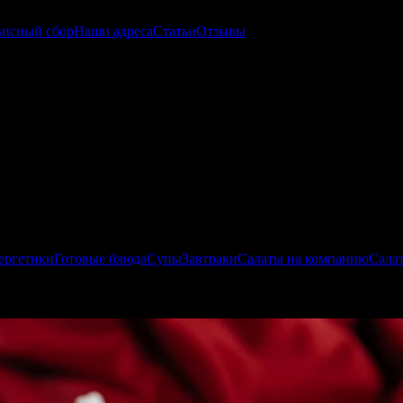
висный сбор
Наши адреса
Статьи
Отзывы
ергетики
Готовые блюда
Супы
Завтраки
Салаты на компанию
Сала