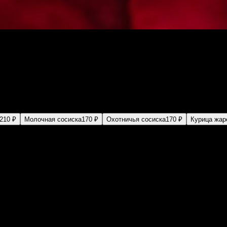
е огурцы, соус барбекю, соус цезарь, лук жареный, капуста пек
210 ₽
Молочная сосиска
170 ₽
Охотничья сосиска
170 ₽
Курица жар