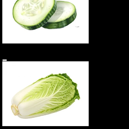
Огурец свеж.
15 ₽