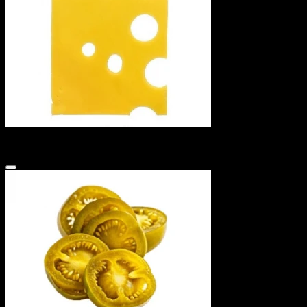
Сыр плавленный Хохланд
15 ₽