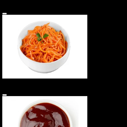
Капуста пекинская
15 ₽
Морковча
15 ₽