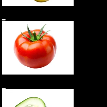
Перец зеленый халапенью
15 ₽
Помидоры свеж
15 ₽