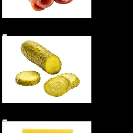
Бекон с/к
15 ₽
Огурцы марин.резан.кольца
15 ₽