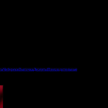
ты
Чебуреки
Выпечка
Десерты
Прохладительные