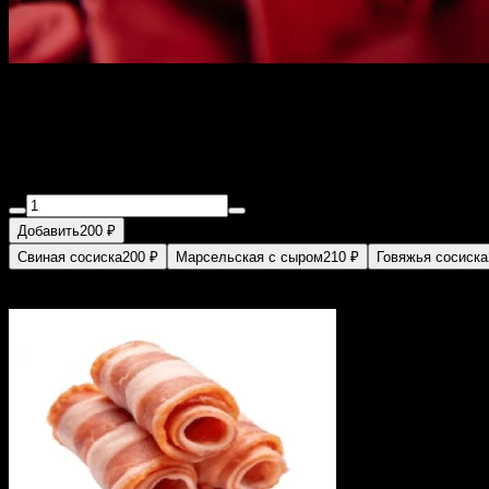
Хот-дог Чикаго
200 г
Ингредиенты:
Булочка, майонез, перец халапенью, маринованны
Добавить
200 ₽
Свиная сосиска
200 ₽
Марсельская с сыром
210 ₽
Говяжья сосиска
Добавить в хот-дог
0
из 2