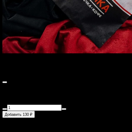
Чебурек с говядиной
200 г
Мука пшеничная в/с, говядина, вода очищенная, лук
репчатый, говяжий жир, масло растительное, соль, перец
черный.
Добавить 130 ₽