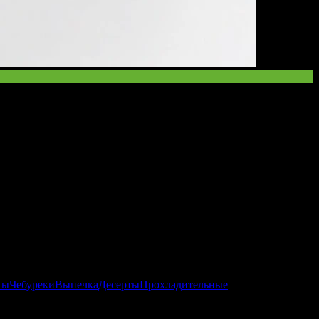
ты
Чебуреки
Выпечка
Десерты
Прохладительные