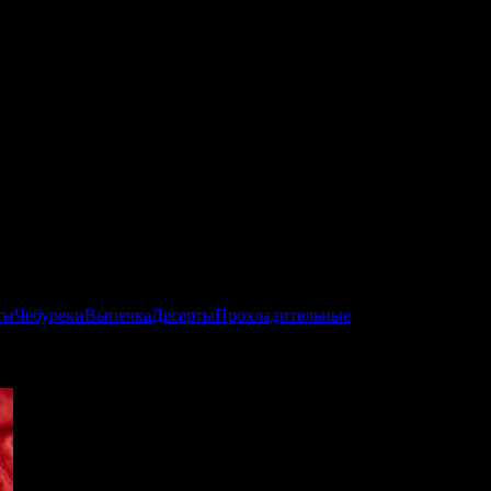
ты
Чебуреки
Выпечка
Десерты
Прохладительные