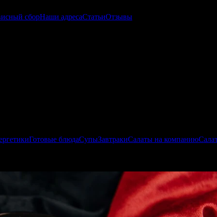
висный сбор
Наши адреса
Статьи
Отзывы
ергетики
Готовые блюда
Супы
Завтраки
Салаты на компанию
Сала