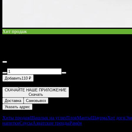
Хит продаж
Каша тыквенная с пшеном
200 г
Добавить
110 ₽
Тыква, сахар, пшено, соль, молоко, вода Это блюдо доставляет
СКАЧАЙТЕ НАШЕ ПРИЛОЖЕНИЕ
Скачать
Доставка
Самовывоз
Указать адрес
Меню
Хиты продаж
Шашлык на углях
Плов
Манты
Шаурма
Хот доги
Эн
напитки
Соусы
Азиатские тренды
Рамён
О заведении