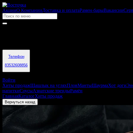
Акции
О Компании
Доставка и оплата
Рамен-бары
Вакансии
Сер
Время работы
09:00 - 04:00
Телефон
83532608856
Оренбург
Войти
Хиты продаж
Шашлык на углях
Плов
Манты
Шаурма
Хот доги
Эн
напитки
Соусы
Азиатские тренды
Рамён
Главная
Каталог
Хиты продаж
Каша тыквенная с пшеном
Вернуться назад