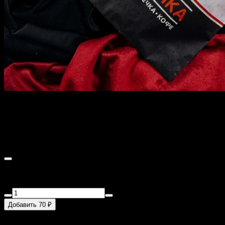
Чебурек с творогом и
зеленью
170 г
Творог 18%, мука пшеничная в/с, вода очищенная, зелень,
масло растительное, соль.
Добавить 70 ₽